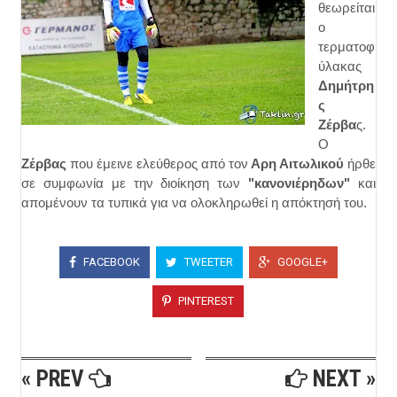
θεωρείται
ο
τερματοφ
ύλακας
Δημήτρη
ς
Ζέρβα
ς.
Ο
Ζέρβας
που έμεινε ελεύθερος από τον
Αρη Αιτωλικού
ήρθε
σε συμφωνία με την διοίκηση των
"κανονιέρηδων"
και
απομένουν τα τυπικά για να ολοκληρωθεί η απόκτησή του.
FACEBOOK
TWEETER
GOOGLE+
PINTEREST
« PREV
NEXT »