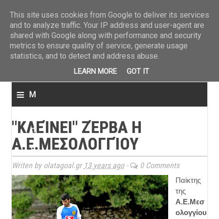
ΤΕΛΕΥΤΑΙΑ ΝΕΑ
»
Παναιτωλικός: Τα εισιτήρια με ΠΑΟΚ
»
Super League: Οι διαιτ
This site uses cookies from Google to deliver its services
and to analyze traffic. Your IP address and user-agent are
shared with Google along with performance and security
metrics to ensure quality of service, generate usage
statistics, and to detect and address abuse.
LEARN MORE
GOT IT
≡
M
e
"ΚΛΕΊΝΕΙ" ΖΈΡΒΑ Η
n
Α.Ε.ΜΕΣΟΛΟΓΓΊΟΥ
u
Writen by olatagoal.gr
13 years ago
-
0 Comments
Παίκτης
της
Α.Ε.Μεσ
ολογγίου