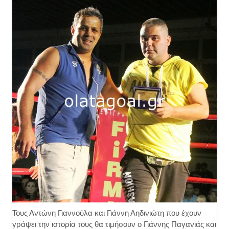
Τους Αντώνη Γιαννούλα και Γιάννη Αηδινιώτη που έχουν
γράψει την ιστορία τους θα τιμήσουν ο Γιάννης Παγανιάς και