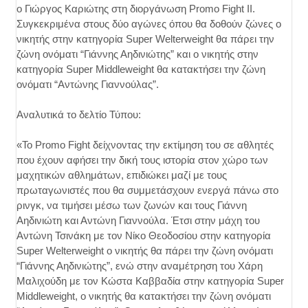
ο Γιώργος Καριώτης στη διοργάνωση Promo Fight II.
Συγκεκριμένα στους δύο αγώνες όπου θα δοθούν ζώνες ο
νικητής στην κατηγορία Super Welterweight θα πάρει την
ζώνη ονόματι “Γιάννης Αηδινιώτης” και ο νικητής στην
κατηγορία Super Middleweight θα κατακτήσει την ζώνη
ονόματι “Αντώνης Γιαννούλας”.
Αναλυτικά το δελτίο Τύπου:
«To Promo Fight δείχνοντας την εκτίμηση του σε αθλητές
που έχουν αφήσει την δική τους ιστορία στον χώρο των
μαχητικών αθλημάτων, επιδιώκει μαζί με τους
πρωταγωνιστές που θα συμμετάσχουν ενεργά πάνω στο
ρινγκ, να τιμήσει μέσω των ζωνών και τους Γιάννη
Αηδινιώτη και Αντώνη Γιαννούλα. Έτσι στην μάχη του
Αντώνη Τσινάκη με τον Νίκο Θεοδοσίου στην κατηγορία
Super Welterweight ο νικητής θα πάρει την ζώνη ονόματι
“Γιάννης Αηδινιώτης”, ενώ στην αναμέτρηση του Χάρη
Μαλιχούδη με τον Κώστα Καββαδία στην κατηγορία Super
Middleweight, ο νικητής θα κατακτήσει την ζώνη ονόματι