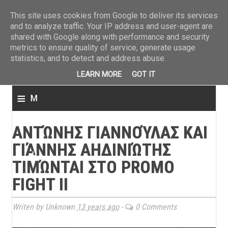
ΤΕΛΕΥΤΑΙΑ ΝΕΑ
»
Παναιτωλικός: Τα εισιτήρια με ΠΑΟΚ
»
Super League: Οι διαιτ
This site uses cookies from Google to deliver its services
and to analyze traffic. Your IP address and user-agent are
shared with Google along with performance and security
metrics to ensure quality of service, generate usage
statistics, and to detect and address abuse.
LEARN MORE
GOT IT
≡
M
e
ΑΝΤΏΝΗΣ ΓΙΑΝΝΟΎΛΑΣ ΚΑΙ
n
ΓΙΆΝΝΗΣ ΑΗΔΙΝΙΏΤΗΣ
u
ΤΙΜΏΝΤΑΙ ΣΤΟ PROMO
FIGHT II
Writen by Unknown
13 years ago
-
0 Comments