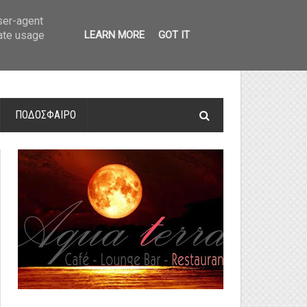
οτελέσματα και βαθμολογία
»
Α' Αιτ/νίας - 7η αγωνιστική: Αποτελέσματα 
user-agent
rate usage
LEARN MORE
GOT IT
ΠΟΔΟΣΦΑΙΡΟ