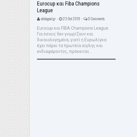
Eurocup και Fiba Champions
League
olatagoal.gr -
23 Oct 2019 -
0 Comments
Eurocup και FIBA Champions League.
Για όσους δεν γνωρίζουν και
δικαιολογημένα, γιατί η Ευρωλίγκα
έχει πάρει τα πρωτεία αίγλης και
ενδιαφέροντος, πρόκειται...