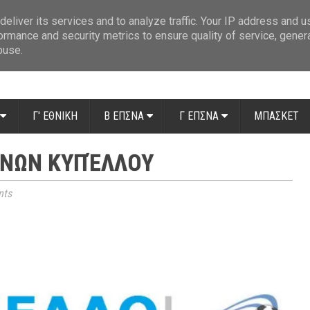
ue: Οι διαιτητές της 14ης αγωνιστικής
»
Β' Αιτ/νίας - 7η αγωνιστική: Απ
eliver its services and to analyze traffic. Your IP address and 
ormance and security metrics to ensure quality of service, gene
buse.
Γ' ΕΘΝΙΚΗ
Β ΕΠΣΝΑ
Γ ΕΠΣΝΑ
ΜΠΑΣΚΕΤ
ΏΝΩΝ ΚΥΠΈΛΛΟΥ
ts