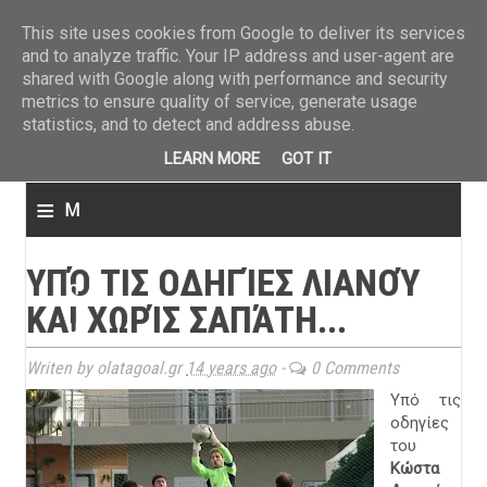
ΤΕΛΕΥΤΑΙΑ ΝΕΑ
»
Παναιτωλικός: Τα εισιτήρια με ΠΑΟΚ
»
Super League: Οι διαιτ
This site uses cookies from Google to deliver its services
and to analyze traffic. Your IP address and user-agent are
shared with Google along with performance and security
metrics to ensure quality of service, generate usage
statistics, and to detect and address abuse.
LEARN MORE
GOT IT
≡
M
e
ΥΠΌ ΤΙΣ ΟΔΗΓΊΕΣ ΛΙΑΝΟΎ
n
ΚΑΙ ΧΩΡΊΣ ΣΑΠΆΤΗ...
u
Writen by olatagoal.gr
14 years ago
-
0 Comments
Υπό τις
οδηγίες
του
Κώστα