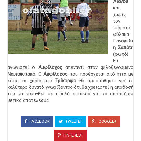
Λιανού
και
χωρίς
τον
τερματο
φύλακα
Παναγιώτ
η Σαπάτη
(φωτό)
θα
αγωνιστεί ο
Αμφίλοχος
απέναντι στον φιλοξενούμενο
Ναυπακτιακό.
Ο
Αμφίλοχος
που προέρχεται από ήττα με
κάτω τα χέρια στο
Τρίκορφο
θα προσπαθήσει για το
καλύτερο δυνατό γνωρίζοντας ότι θα χρειαστεί η αποδοσή
του να κυμανθεί σε υψηλά επίπεδα για να αποσπάσει
θετικό αποτέλεσμα.
FACEBOOK
TWEETER
GOOGLE+
PINTEREST