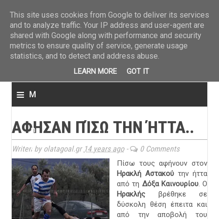
ΤΕΛΕΥΤΑΙΑ ΝΕΑ
»
Παναιτωλικός: Τα εισιτήρια με ΠΑΟΚ
»
Super League: Οι διαιτ
This site uses cookies from Google to deliver its services
and to analyze traffic. Your IP address and user-agent are
shared with Google along with performance and security
metrics to ensure quality of service, generate usage
statistics, and to detect and address abuse.
LEARN MORE
GOT IT
≡
M
e
ΑΦΗΣΑΝ ΠΊΣΩ ΤΗΝ ΉΤΤΑ..
n
u
Writen by olatagoal.gr
14 years ago
-
0 Comments
Πίσω τους αφήνουν στον
Ηρακλή Αστακού
την ήττα
από τη
Δόξα Καινουρίου
. Ο
Ηρακλής
βρέθηκε σε
δύσκολη θέση έπειτα και
από την αποβολή του