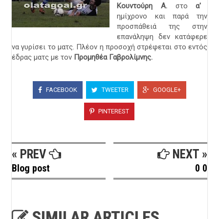
Κουντούρη Α.
στο
α'
ημίχρονο και παρά την
προσπάθειά της στην
επανάληψη δεν κατάφερε
να γυρίσει το ματς. Πλέον η προσοχή στρέφεται στο εντός
έδρας ματς με τον
Προμηθέα Γαβρολίμνης.
FACEBOOK
TWEETER
GOOGLE+
PINTEREST
« PREV
NEXT »
Blog post
0 0
SIMILAR ARTICLES