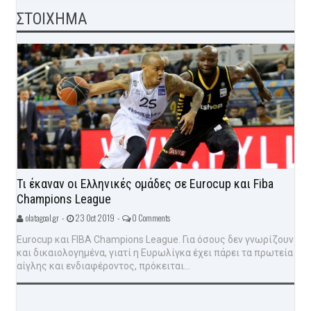
ΣΤΟΙΧΗΜΑ
Τι έκαναν οι Ελληνικές ομάδες σε Eurocup και Fiba
Champions League
olatagoal.gr -
23 Oct 2019 -
0 Comments
Eurocup και FIBA Champions League. Για όσους δεν γνωρίζουν
και δικαιολογημένα, γιατί η Ευρωλίγκα έχει πάρει τα πρωτεία
αίγλης και ενδιαφέροντος, πρόκειται...