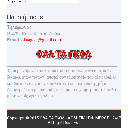
Programma TV
Ποιοι ήμαστε
Τηλέφωνα:
6942929066 - Κώστας Λούκας
Email:
olatagoal@gmail.com
___________________________________________
________________________________________________
Το περιεχόμενο του δικτυακού τόπου (πλην πνευματικών
δικαιωμάτων τρίτων) αποτελούν ιδιοκτησία του olatagoal.gr
και διατίθενται στους επισκέπτες για προσωπική χρήση.
Απαγορεύεται με οποιοδ
ήποτε τρόπο η χρήση τους σε άλλο
μέσο χωρίς γραπτή άδεια.
Copyright © 2015
ΌΛΑ ΤΑ ΓΚΟΛ - ΑΘΛΗΤΙΚΉ ΕΝΗΜΈΡΩΣΗ 24/7
All Right Reserved