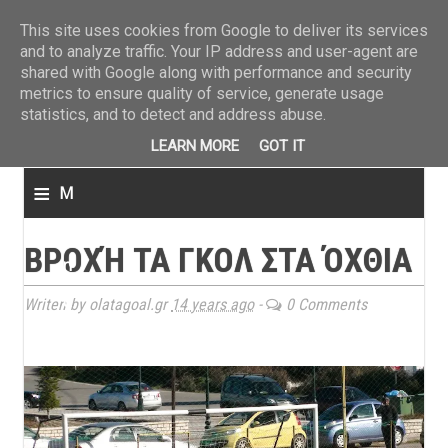
ΤΕΛΕΥΤΑΙΑ ΝΕΑ
»
Παναιτωλικός: Τα εισιτήρια με ΠΑΟΚ
»
Super League: Οι διαιτ
This site uses cookies from Google to deliver its services
and to analyze traffic. Your IP address and user-agent are
shared with Google along with performance and security
metrics to ensure quality of service, generate usage
statistics, and to detect and address abuse.
LEARN MORE
GOT IT
≡
M
e
ΒΡΟΧΉ ΤΑ ΓΚΟΛ ΣΤΑ ΌΧΘΙΑ
n
u
Writen by olatagoal.gr
14 years ago
-
0 Comments