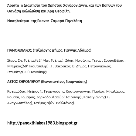
Άριστη η Διαιτησία του Χρήστου Χονδρογιάννη, και των βοηθών του
Θανάση Κολολιώση και Άρη Θεοφίλη.
Νοσηλεύτρια της Επσνα: Σαμαρά Πηνελόπη
ΠΑΝΟΧΘΙΑΚΟΣ (Ταξιάρχης Δήμος, Γιάννης Αδάμος)
Σίμος, Σπ. Τσέπας(82’ Μιχ. Τσέπας), Ζώης, Νιτσάκης, Τέγας , Σουροβέλης ,
Μπίρκος(68’ Γκουτσέλης) , Γ. Βακράκος, Β. Δήμος, Πετρονικολός,
Σταμάτης(50’ Γιαννάκης).
ΑΕΤΟΣ ΞΗΡΟΜΕΡΟΥ (Κωνσταντίνος Γεωργούσης)
Κρεμμύδας, Ντέμος Γ., Γεωργούσης, Κουτσογιάννης, Παύλος, Μπαλάφας,
Ρουσαϊ, Τομαράς, Ζαρκαδούλας(85’ Τσιούνης), Κατσιγιάννης(75’
Αναγνωστέλος), Ντέμος Ν(69’ Βαλλιάνος).
http://
panoxthiakos1983.blogspot.gr