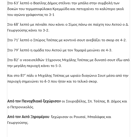
Στο 63’ λεπτό ο Βασίλης Δήμος στέλνει την μπάλα στην συμβολή των
δοκών του τερματοφύλακα Κρεμμύδα και πετυχαίνει το καλύτερο γκολ
του αγώνα γράφοντας το 3-1
Στο 68’ λεπτό με πέναλτι που κάνει ο Σίμος πάνω σε παίχτη του Αετού ο Δ.
Γεωργούσης κάνει το 3-2.
Στο 71’ λεπτό ο Σπύρος Τσέπας με κοντινό σουτ ανεβάζει το σκορ σε 4-2.
Στο 79’ λεπτό η ομάδα του Αετού με τον Τομαρά μειώνει σε 4-3.
Στο 82’ ο νεοεισελθών 15χρονος Μιχάλης Τσέπας με δυνατό σουτ έξω από
την μεγάλη περιοχή κάνει το 5-3.
Και στο 87’ πάλι ο Μιχάλης Τσέπας με ωραίο διαγώνιο Σουτ μέσα από την
περιοχή σημειώνει το 6-3 που ήταν και το τελικό σκορ.
Από τον Πανοχθιακό ξεχώρισαν
οι Σουροβέλης, Σπ. Τσέπας, Β. Δήμος και
ο Πετρονικολός.
Από τον Αετό Ξηρομέρου
ξεχώρισαν οι Ρουσαϊ, Μπαλάφας και
Γεωργούσης.