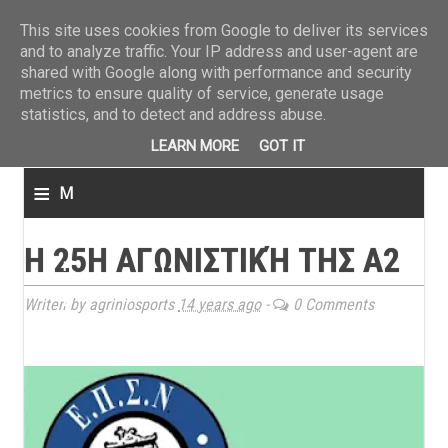
ΤΕΛΕΥΤΑΙΑ ΝΕΑ
»
Παναιτωλικός: Τα εισιτήρια με ΠΑΟΚ
»
Super League: Οι διαιτ
This site uses cookies from Google to deliver its services
and to analyze traffic. Your IP address and user-agent are
shared with Google along with performance and security
metrics to ensure quality of service, generate usage
statistics, and to detect and address abuse.
LEARN MORE
GOT IT
≡
M
e
Η 25Η ΑΓΩΝΙΣΤΙΚΉ ΤΗΣ Α2
n
u
Writen by agriniosports
14 years ago
-
0 Comments