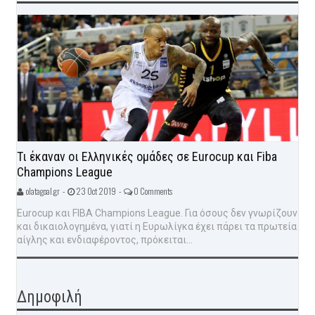
Τι έκαναν οι Ελληνικές ομάδες σε Eurocup και Fiba
Champions League
olatagoal.gr -
23 Oct 2019 -
0 Comments
Eurocup και FIBA Champions League. Για όσους δεν γνωρίζουν
και δικαιολογημένα, γιατί η Ευρωλίγκα έχει πάρει τα πρωτεία
αίγλης και ενδιαφέροντος, πρόκειται...
Δημοφιλή