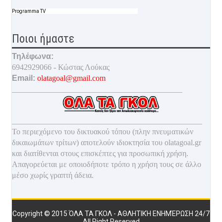
Programma TV
Ποιοι ήμαστε
Τηλέφωνα:
6942929066 - Κώστας Λούκας
Email:
olatagoal@gmail.com
___________________________________________
________________________________________________
Το περιεχόμενο του δικτυακού τόπου (πλην πνευματικών
δικαιωμάτων τρίτων) αποτελούν ιδιοκτησία του olatagoal.gr
και διατίθενται στους επισκέπτες για προσωπική χρήση.
Απαγορεύεται με οποιοδ
ήποτε τρόπο η χρήση τους σε άλλο
μέσο χωρίς γραπτή άδεια.
Copyright © 2015
ΌΛΑ ΤΑ ΓΚΟΛ - ΑΘΛΗΤΙΚΉ ΕΝΗΜΈΡΩΣΗ 24/7
All Right Reserved