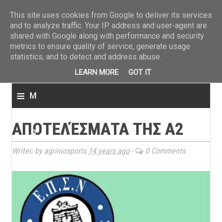
ΤΕΛΕΥΤΑΙΑ ΝΕΑ
»
Παναιτωλικός: Τα εισιτήρια με ΠΑΟΚ
»
Super League: Οι διαιτ
This site uses cookies from Google to deliver its services
and to analyze traffic. Your IP address and user-agent are
shared with Google along with performance and security
metrics to ensure quality of service, generate usage
statistics, and to detect and address abuse.
LEARN MORE
GOT IT
≡
M
e
ΑΠΟΤΕΛΈΣΜΑΤΑ ΤΗΣ Α2
n
u
Writen by agriniosports
14 years ago
-
0 Comments