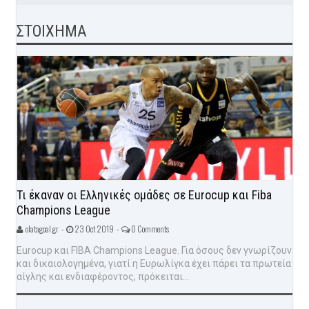
ΣΤΟΙΧΗΜΑ
Τι έκαναν οι Ελληνικές ομάδες σε Eurocup και Fiba
Champions League
olatagoal.gr -
23 Oct 2019 -
0 Comments
Eurocup και FIBA Champions League. Για όσους δεν γνωρίζουν
και δικαιολογημένα, γιατί η Ευρωλίγκα έχει πάρει τα πρωτεία
αίγλης και ενδιαφέροντος, πρόκειται...