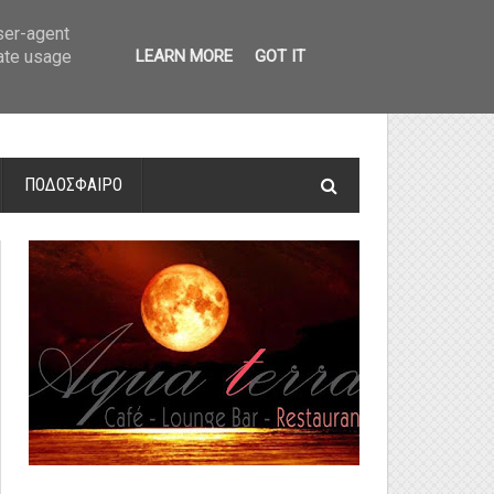
οτελέσματα και βαθμολογία
»
Α' Αιτ/νίας - 7η αγωνιστική: Αποτελέσματα 
user-agent
rate usage
LEARN MORE
GOT IT
ΠΟΔΟΣΦΑΙΡΟ