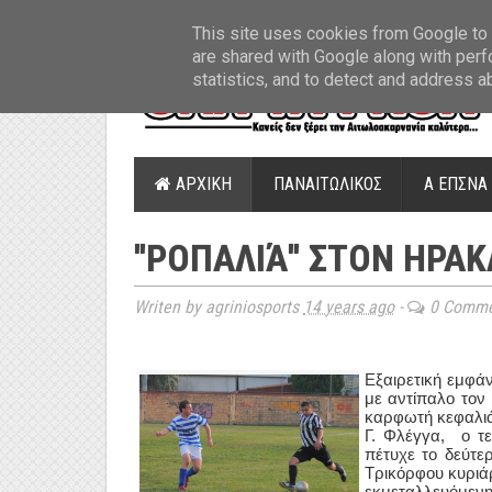
ΤΕΛΕΥΤΑΙΑ ΝΕΑ
»
Παναιτωλικός: Τα εισιτήρια με ΠΑΟΚ
»
Super Leag
This site uses cookies from Google to d
are shared with Google along with perf
statistics, and to detect and address a
ΑΡΧΙΚΗ
ΠΑΝΑΙΤΩΛΙΚΟΣ
Α ΕΠΣΝΑ
''ΡΟΠΑΛΙΆ'' ΣΤΟΝ ΗΡΑ
Writen by agriniosports
14 years ago
-
0 Comme
Εξαιρετική εμφάν
με αντίπαλο τον
καρφωτή κεφαλιά 
Γ. Φλέγγα, ο τ
πέτυχε το δεύτε
Τρικόρφου κυριάρ
εκμεταλλευόμε