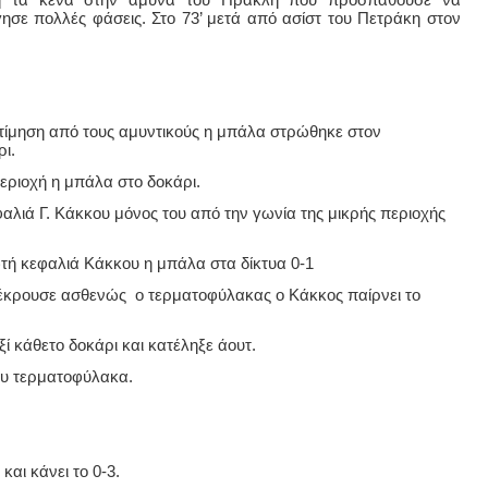
γησε πολλές φάσεις. Στο 73’ μετά από ασίστ του Πετράκη στον
κτίμηση από τους αμυντικούς η μπάλα στρώθηκε στον
ι.
εριοχή η μπάλα στο δοκάρι.
λιά Γ. Κάκκου μόνος του από την γωνία της μικρής περιοχής
τή κεφαλιά Κάκκου η μπάλα στα δίκτυα 0-1
έκρουσε ασθενώς ο τερματοφύλακας ο Κάκκος παίρνει το
ξί κάθετο δοκάρι και κατέληξε άουτ.
του τερματοφύλακα.
αι κάνει το 0-3.