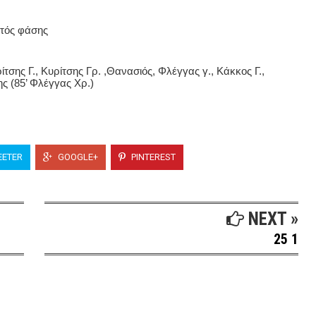
κτός φάσης
σης Γ., Κυρίτσης Γρ. ,Θανασιός, Φλέγγας γ., Κάκκος Γ.,
ης (85’ Φλέγγας Χρ.)
ETER
GOOGLE+
PINTEREST
NEXT »
25 1