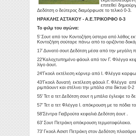
επιτεθεί δημιούρ
Δεδότση ο δεύτερος διαμόρφωσε το τελικό 0-3.
ΗΡΑΚΛΗΣ ΑΣΤΑΚΟΥ - Α.Ε.ΤΡΙΚΟΡΦΟ 0-3
Το φιλμ του αγώνα:
5’ Σουτ από τον Κοντοζήση ύστερα από λάθος ε
Κοντοζήση σούταρε πάνω από το οριζόντιο δοκάρ
17΄Δυνατό σουτ Δεδότση μέσα από την μεγάλη π
22’Καλοχτυπημένο φάουλ από τον Γ. Φλέγγα κεφα
λίγο άουτ.
24’Γκοολ εκτέλεση κόρνερ από Ι. Φλέγγα καρφω
43’Γκοολ δυνατή εκτέλεση φάουλ Γ. Φλέγγα απ
ριμπάουντ και στέλνει την μπάλα στα δίκτυα 0-2
55’ Τετ α τετ Δεδότση σουτ η μπάλα έγλειψε το δε
57’ Τετ α τετ Φλέγγα Ι. απόκρουση με τα πόδια 
58’Σέντρα Γιαβρούτα κεφαλιά Δεδότση άουτ .
63’ Σουτ Πετράκη απόκρουση τερματοφύλακα.
73’ Γκοολ Ασιστ Πετράκη στον Δεδότση πλασάρει κ