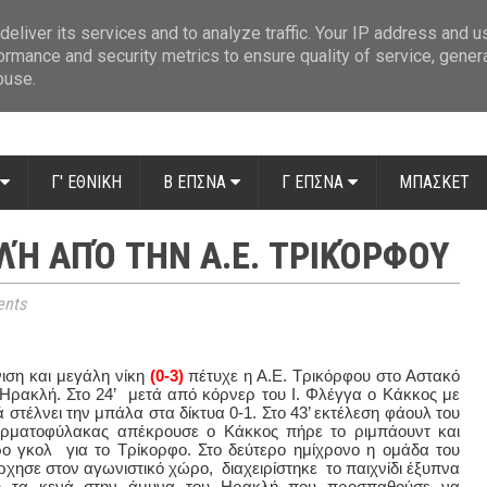
ue: Οι διαιτητές της 14ης αγωνιστικής
»
Β' Αιτ/νίας - 7η αγωνιστική: Απ
eliver its services and to analyze traffic. Your IP address and 
ormance and security metrics to ensure quality of service, gene
buse.
Γ' ΕΘΝΙΚΗ
Β ΕΠΣΝΑ
Γ ΕΠΣΝΑ
ΜΠΑΣΚΕΤ
ΚΛΉ ΑΠΌ ΤΗΝ Α.Ε. ΤΡΙΚΌΡΦΟΥ
nts
ιση και μεγάλη νίκη
(0-3)
πέτυχε η Α.Ε. Τρικόρφου στο Αστακό
 Ηρακλή. Στο 24’ μετά από κόρνερ του Ι. Φλέγγα ο Κάκκος με
στέλνει την μπάλα στα δίκτυα 0-1. Στο 43’ εκτέλεση φάουλ του
ερματοφύλακας απέκρουσε ο Κάκκος πήρε το ριμπάουντ και
ρο γκολ για το Τρίκορφο. Στο δεύτερο ημίχρονο η ομάδα του
χησε στον αγωνιστικό χώρο, διαχειρίστηκε το παιχνίδι έξυπνα
νη τα κενά στην άμυνα του Ηρακλή που προσπαθούσε να