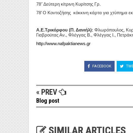
78’΄Δεύτερη κίτρινη Κυρίτσης Γρ.
78’ Ο Κοντοζήσης κόκκινη κάρτα για χτύπημα ε
Α.Ε.Τρικόρφου (Π. Δανιήλ):
Φλωρόπουλος, Κυρίτ
Γιαβρούτας Αν., Φλέγγας Β., Φλέγγας Ι., Πετράκ
http://www.nafpaktianews.gr
FACEBOOK
TWE
« PREV
Blog post
SIMILAR ARTICLES