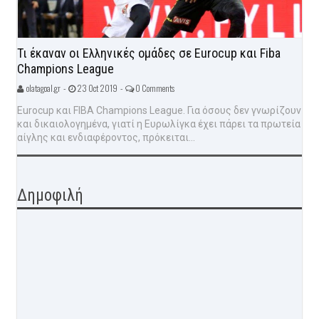
Τι έκαναν οι Ελληνικές ομάδες σε Eurocup και Fiba
Champions League
olatagoal.gr -
23 Oct 2019 -
0 Comments
Eurocup και FIBA Champions League. Για όσους δεν γνωρίζουν
και δικαιολογημένα, γιατί η Ευρωλίγκα έχει πάρει τα πρωτεία
αίγλης και ενδιαφέροντος, πρόκειται...
Δημοφιλή