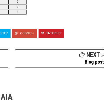
9
9
8
ETER
GOOGLE+
PINTEREST
NEXT »
Blog post
ΛΙΑ