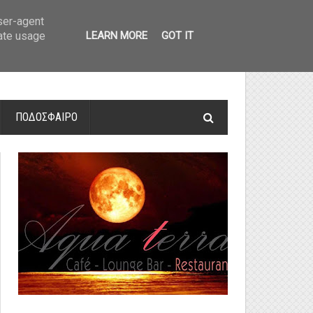
οτελέσματα και βαθμολογία
»
Α' Αιτ/νίας - 7η αγωνιστική: Αποτελέσματα 
user-agent
rate usage
LEARN MORE
GOT IT
ΠΟΔΟΣΦΑΙΡΟ