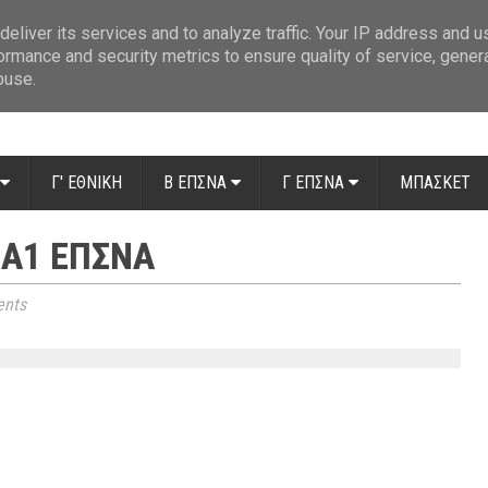
ue: Οι διαιτητές της 14ης αγωνιστικής
»
Β' Αιτ/νίας - 7η αγωνιστική: Απ
eliver its services and to analyze traffic. Your IP address and 
ormance and security metrics to ensure quality of service, gene
buse.
Γ' ΕΘΝΙΚΗ
Β ΕΠΣΝΑ
Γ ΕΠΣΝΑ
ΜΠΑΣΚΕΤ
 Α1 ΕΠΣΝΑ
nts