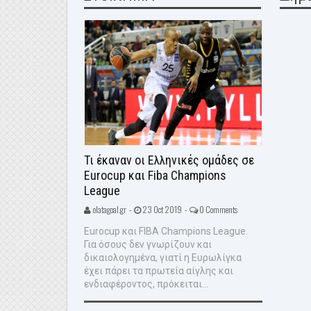
Τι έκαναν οι Ελληνικές ομάδες σε
Eurocup και Fiba Champions
League
olatagoal.gr -
23 Oct 2019 -
0 Comments
Eurocup και FIBA Champions League.
Για όσους δεν γνωρίζουν και
δικαιολογημένα, γιατί η Ευρωλίγκα
έχει πάρει τα πρωτεία αίγλης και
ενδιαφέροντος, πρόκειται...